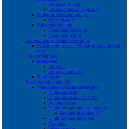
Drukplaat (in zak)
Drukplaat met sleuf (in zak)
Onderdorpel kozijnmontage
XL-hoekanker
Stijl kozijnmontage
Hoekanker zonder ril
Hoekanker met ril
Spouwankers en isolatiebevestiging
UNI-flexplug (t.b.v. UNI-slagspouwanker Ø4
mm)
Houtverbindingen
Drukplaten.
Drukplaat
Drukplaat met sleuf
Uitvulplaatje
Ruwbouw en veiligheid
Wandankers en lijmkoppelstrippen
Lijmkoppelstrip
Lijmkoppelstrip ZIG-ZAG
Wandanker star
Lijmbouwmuuranker dilaterend
Bovendorpelanker 100º
Lijmbouwmuuranker star
Veeranker
Dilatatie-anker