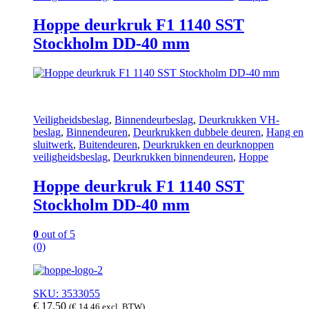
Hoppe deurkruk F1 1140 SST
Stockholm DD-40 mm
Veiligheidsbeslag
,
Binnendeurbeslag
,
Deurkrukken VH-
beslag
,
Binnendeuren
,
Deurkrukken dubbele deuren
,
Hang en
sluitwerk
,
Buitendeuren
,
Deurkrukken en deurknoppen
veiligheidsbeslag
,
Deurkrukken binnendeuren
,
Hoppe
Hoppe deurkruk F1 1140 SST
Stockholm DD-40 mm
0
out of 5
(0)
SKU: 3533055
€
17,50
(
€
14,46
excl. BTW)