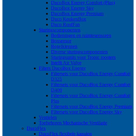
DucoBox Energy Comfort (Plus)
DucoBox Energy Sky
DucoBox Energy Premium
Duco KeukenBox
Duco RoofFan
Sturingscomponenten
Bedieningen en ruimtesensoren
Boxsensor
Regelkleppen
Diverse sturingscomponenten
Sturingsunits voor Tronic roosters
Intelli Air Valve
Filters DucoBox Energy
Filtersets voor DucoBox Energy Comfort
D325
Filtersets voor DucoBox Energy Comfort
D400
Filtersets voor DucoBox Energy Comfort
Plus
Filtersets voor DucoBox Energy Premium
Filtersets voor DucoBox Energy Sky
Ventielen
Toebehoren Mechanische Ventilatie
DucoFlex
DucoFlex flexibele kanalen