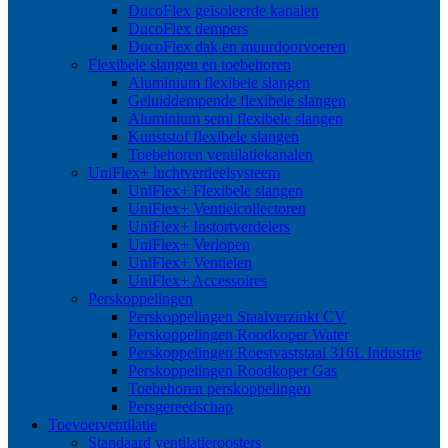
DucoFlex geïsoleerde kanalen
DucoFlex dempers
DucoFlex dak en muurdoorvoeren
Flexibele slangen en toebehoren
Aluminium flexibele slangen
Geluiddempende flexibele slangen
Aluminium semi flexibele slangen
Kunststof flexibele slangen
Toebehoren ventilatiekanalen
UniFlex+ luchtverdeelsysteem
UniFlex+ Flexibele slangen
UniFlex+ Ventielcollectoren
UniFlex+ Instortverdelers
UniFlex+ Verlopen
UniFlex+ Ventielen
UniFlex+ Accessoires
Perskoppelingen
Perskoppelingen Staalverzinkt CV
Perskoppelingen Roodkoper Water
Perskoppelingen Roestvaststaal 316L Industrie
Perskoppelingen Roodkoper Gas
Toebehoren perskoppelingen
Persgereedschap
Toevoerventilatie
Standaard ventilatieroosters