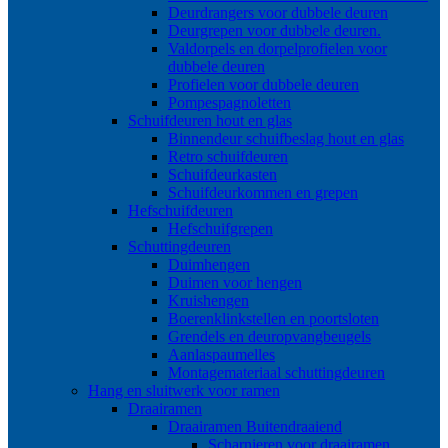
Deurdrangers voor dubbele deuren
Deurgrepen voor dubbele deuren.
Valdorpels en dorpelprofielen voor
dubbele deuren
Profielen voor dubbele deuren
Pompespagnoletten
Schuifdeuren hout en glas
Binnendeur schuifbeslag hout en glas
Retro schuifdeuren
Schuifdeurkasten
Schuifdeurkommen en grepen
Hefschuifdeuren
Hefschuifgrepen
Schuttingdeuren
Duimhengen
Duimen voor hengen
Kruishengen
Boerenklinkstellen en poortsloten
Grendels en deuropvangbeugels
Aanlaspaumelles
Montagemateriaal schuttingdeuren
Hang en sluitwerk voor ramen
Draairamen
Draairamen Buitendraaiend
Scharnieren voor draairamen