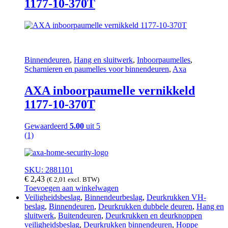
1177-10-370T
Binnendeuren
,
Hang en sluitwerk
,
Inboorpaumelles
,
Scharnieren en paumelles voor binnendeuren
,
Axa
AXA inboorpaumelle vernikkeld
1177-10-370T
Gewaardeerd
5.00
uit 5
(1)
SKU: 2881101
€
2,43
(
€
2,01
excl. BTW)
Toevoegen aan winkelwagen
Veiligheidsbeslag
,
Binnendeurbeslag
,
Deurkrukken VH-
beslag
,
Binnendeuren
,
Deurkrukken dubbele deuren
,
Hang en
sluitwerk
,
Buitendeuren
,
Deurkrukken en deurknoppen
veiligheidsbeslag
,
Deurkrukken binnendeuren
,
Hoppe