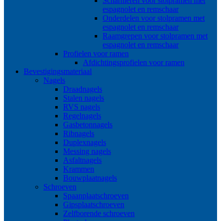
Scharnieren voor stolpramen met
espagnolet en remschaar
Onderdelen voor stolpramen met
espagnolet en remschaar
Raamgrepen voor stolpramen met
espagnolet en remschaar
Profielen voor ramen
Afdichtingsprofielen voor ramen
Bevestigingsmateriaal
Nagels
Draadnagels
Stalen nagels
RVS nagels
Regelnagels
Gasbetonnagels
Ribnagels
Duplexnagels
Messing nagels
Asfaltnagels
Krammen
Bouwplaatnagels
Schroeven
Spaanplaatschroeven
Gipsplaatschroeven
Zelfborende schroeven