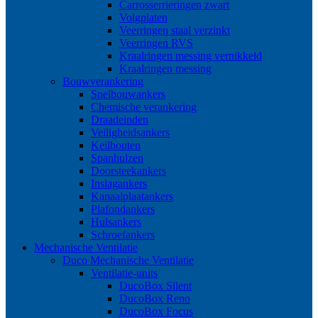
Carrosserrieringen zwart
Volgplaten
Veerringen staal verzinkt
Veerringen RVS
Kraalringen messing vernikkeld
Kraalringen messing
Bouwverankering
Snelbouwankers
Chemische verankering
Draadeinden
Veiligheidsankers
Keilbouten
Spanhulzen
Doorsteekankers
Inslagankers
Kanaalplaatankers
Plafondankers
Hulsankers
Schroefankers
Mechanische Ventilatie
Duco Mechanische Ventilatie
Ventilatie-units
DucoBox Silent
DucoBox Reno
DucoBox Focus