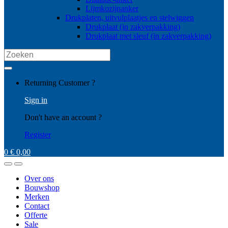
Lijmkozijnanker
Drukplaten, uitvulplaatjes en stelwiggen
Drukplaat (in zakverpakking)
Drukplaat met sleuf (in zakverpakking)
Search
for:
My
Returning Customer ?
Account
Sign in
Don't have an account ?
Register
0
€
0,00
Open
Close
Over ons
Bouwshop
Merken
Contact
Offerte
Sale