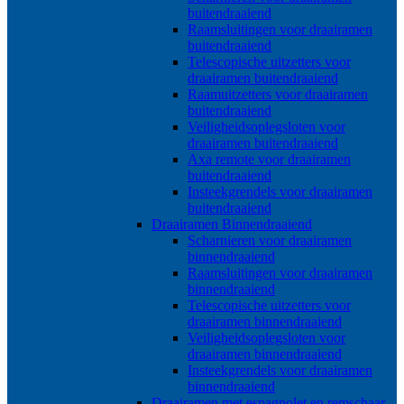
buitendraaiend
Raamsluitingen voor draairamen
buitendraaiend
Telescopische uitzetters voor
draairamen buitendraaiend
Raamuitzetters voor draairamen
buitendraaiend
Veiligheidsoplegsloten voor
draairamen buitendraaiend
Axa remote voor draairamen
buitendraaiend
Insteekgrendels voor draairamen
buitendraaiend
Draairamen Binnendraaiend
Scharnieren voor draairamen
binnendraaiend
Raamsluitingen voor draairamen
binnendraaiend
Telescopische uitzetters voor
draairamen binnendraaiend
Veiligheidsoplegsloten voor
draairamen binnendraaiend
Insteekgrendels voor draairamen
binnendraaiend
Draairamen met espagnolet en remschaar