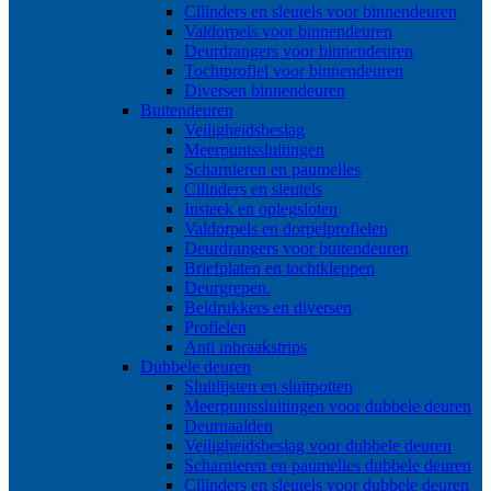
Cilinders en sleutels voor binnendeuren
Valdorpels voor binnendeuren
Deurdrangers voor binnendeuren
Tochtprofiel voor binnendeuren
Diversen binnendeuren
Buitendeuren
Veiligheidsbeslag
Meerpuntssluitingen
Scharnieren en paumelles
Cilinders en sleutels
Insteek en oplegsloten
Valdorpels en dorpelprofielen
Deurdrangers voor buitendeuren
Briefplaten en tochtkleppen
Deurgrepen.
Beldrukkers en diversen
Profielen
Anti inbraakstrips
Dubbele deuren
Sluitlijsten en sluitpotten
Meerpuntssluitingen voor dubbele deuren
Deurnaalden
Veiligheidsbeslag voor dubbele deuren
Scharnieren en paumelles dubbele deuren
Cilinders en sleutels voor dubbele deuren