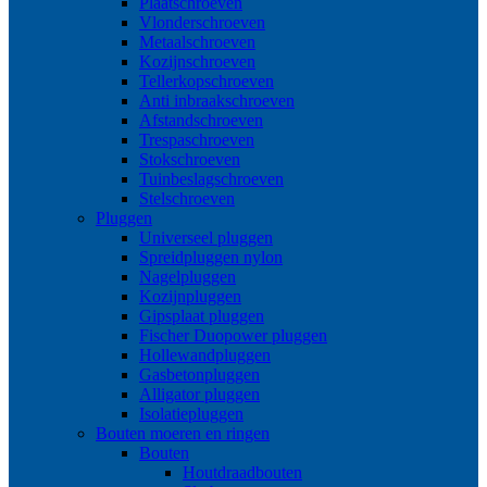
Plaatschroeven
Vlonderschroeven
Metaalschroeven
Kozijnschroeven
Tellerkopschroeven
Anti inbraakschroeven
Afstandschroeven
Trespaschroeven
Stokschroeven
Tuinbeslagschroeven
Stelschroeven
Pluggen
Universeel pluggen
Spreidpluggen nylon
Nagelpluggen
Kozijnpluggen
Gipsplaat pluggen
Fischer Duopower pluggen
Hollewandpluggen
Gasbetonpluggen
Alligator pluggen
Isolatiepluggen
Bouten moeren en ringen
Bouten
Houtdraadbouten