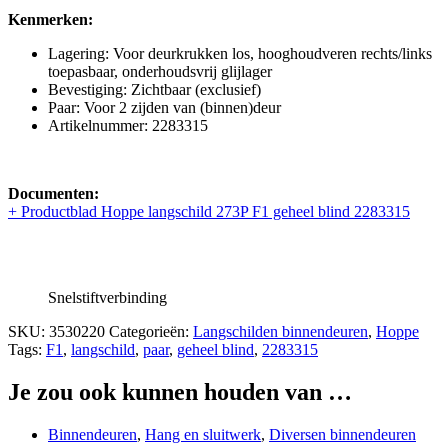
Kenmerken:
Lagering: Voor deurkrukken los, hooghoudveren rechts/links
toepasbaar, onderhoudsvrij glijlager
Bevestiging: Zichtbaar (exclusief)
Paar: Voor 2 zijden van (binnen)deur
Artikelnummer: 2283315
Documenten:
+ Productblad Hoppe langschild 273P F1 geheel blind 2283315
Snelstiftverbinding
SKU:
3530220
Categorieën:
Langschilden binnendeuren
,
Hoppe
Tags:
F1
,
langschild
,
paar
,
geheel blind
,
2283315
Je zou ook kunnen houden van …
Binnendeuren
,
Hang en sluitwerk
,
Diversen binnendeuren