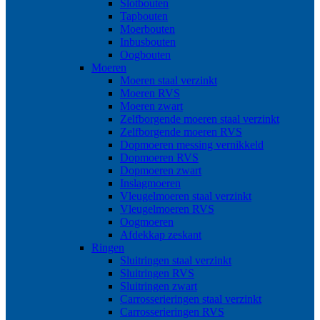
Slotbouten
Tapbouten
Moerbouten
Inbusbouten
Oogbouten
Moeren
Moeren staal verzinkt
Moeren RVS
Moeren zwart
Zelfborgende moeren staal verzinkt
Zelfborgende moeren RVS
Dopmoeren messing vernikkeld
Dopmoeren RVS
Dopmoeren zwart
Inslagmoeren
Vleugelmoeren staal verzinkt
Vleugelmoeren RVS
Oogmoeren
Afdekkap zeskant
Ringen
Sluitringen staal verzinkt
Sluitringen RVS
Sluitringen zwart
Carrosserieringen staal verzinkt
Carrosserieringen RVS