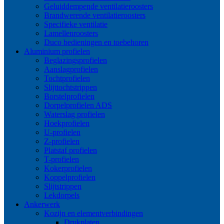
Geluiddempende ventilatieroosters
Brandwerende ventilatieroosters
Specifieke ventilatie
Lamellenroosters
Duco bedieningen en toebehoren
Aluminium profielen
Beglazingsprofielen
Aanslagprofielen
Tochtprofielen
Slijttochtstrippen
Borstelprofielen
Dorpelprofielen ADS
Waterslag profielen
Hoekprofielen
U-profielen
Z-profielen
Platstaf profielen
T-profielen
Kokerprofielen
Koppelprofielen
Slijtstrippen
Lekdorpels
Ankerwerk
Kozijn en elementverbindingen
Drukplaten