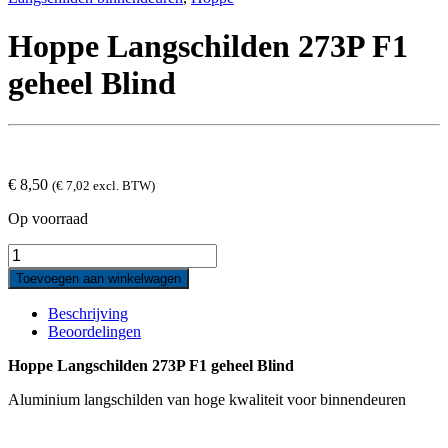
Hoppe Langschilden 273P F1
geheel Blind
€
8,50
(
€
7,02
excl. BTW)
Op voorraad
Hoppe
Langschilden
Toevoegen aan winkelwagen
273P
F1
Beschrijving
geheel
Beoordelingen
Blind
quantity
Hoppe Langschilden 273P F1 geheel Blind
Aluminium langschilden van hoge kwaliteit voor binnendeuren