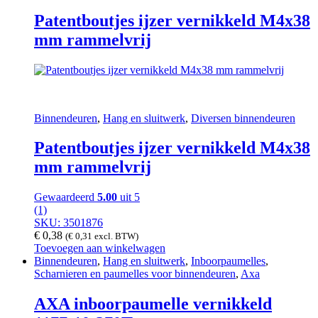
Patentboutjes ijzer vernikkeld M4x38
mm rammelvrij
Binnendeuren
,
Hang en sluitwerk
,
Diversen binnendeuren
Patentboutjes ijzer vernikkeld M4x38
mm rammelvrij
Gewaardeerd
5.00
uit 5
(1)
SKU: 3501876
€
0,38
(
€
0,31
excl. BTW)
Toevoegen aan winkelwagen
Binnendeuren
,
Hang en sluitwerk
,
Inboorpaumelles
,
Scharnieren en paumelles voor binnendeuren
,
Axa
AXA inboorpaumelle vernikkeld