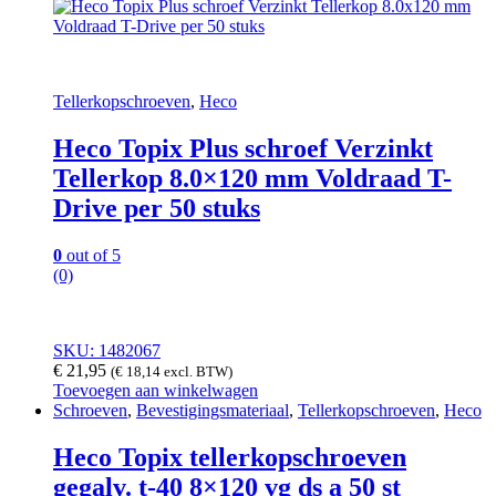
Tellerkopschroeven
,
Heco
Heco Topix Plus schroef Verzinkt
Tellerkop 8.0×120 mm Voldraad T-
Drive per 50 stuks
0
out of 5
(0)
SKU: 1482067
€
21,95
(
€
18,14
excl. BTW)
Toevoegen aan winkelwagen
Schroeven
,
Bevestigingsmateriaal
,
Tellerkopschroeven
,
Heco
Heco Topix tellerkopschroeven
gegalv. t-40 8×120 vg ds a 50 st