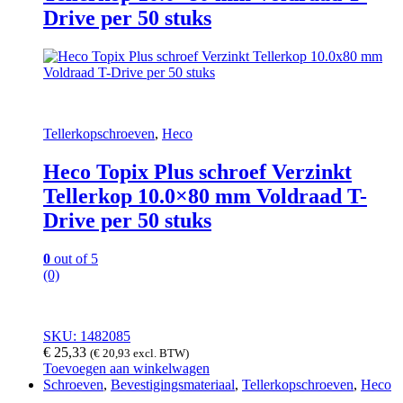
Drive per 50 stuks
Tellerkopschroeven
,
Heco
Heco Topix Plus schroef Verzinkt
Tellerkop 10.0×80 mm Voldraad T-
Drive per 50 stuks
0
out of 5
(0)
SKU: 1482085
€
25,33
(
€
20,93
excl. BTW)
Toevoegen aan winkelwagen
Schroeven
,
Bevestigingsmateriaal
,
Tellerkopschroeven
,
Heco