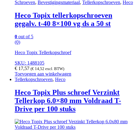
Schroeven
,
Bevestigingsmateriaal
,
Tellerkopschroeven
,
Heco
Heco Topix tellerkopschroeven
gegalv. t-40 8×100 vg ds a 50 st
0
out of 5
(0)
Heco Topix Tellerkopschroef
SKU: 1488105
€
17,57
(
€
14,52
excl. BTW)
Toevoegen aan winkelwagen
Tellerkopschroeven
,
Heco
Heco Topix Plus schroef Verzinkt
Tellerkop 6.0×80 mm Voldraad T-
Drive per 100 stuks