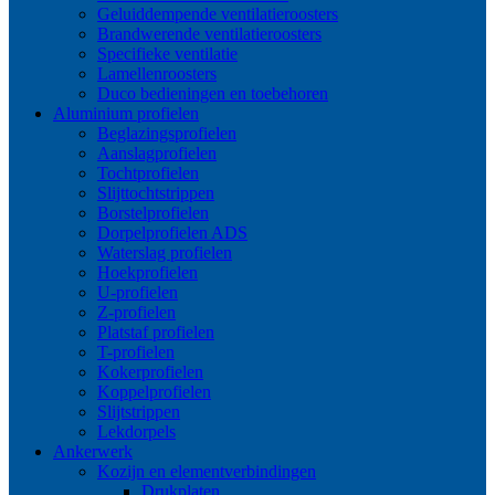
Geluiddempende ventilatieroosters
Brandwerende ventilatieroosters
Specifieke ventilatie
Lamellenroosters
Duco bedieningen en toebehoren
Aluminium profielen
Beglazingsprofielen
Aanslagprofielen
Tochtprofielen
Slijttochtstrippen
Borstelprofielen
Dorpelprofielen ADS
Waterslag profielen
Hoekprofielen
U-profielen
Z-profielen
Platstaf profielen
T-profielen
Kokerprofielen
Koppelprofielen
Slijtstrippen
Lekdorpels
Ankerwerk
Kozijn en elementverbindingen
Drukplaten