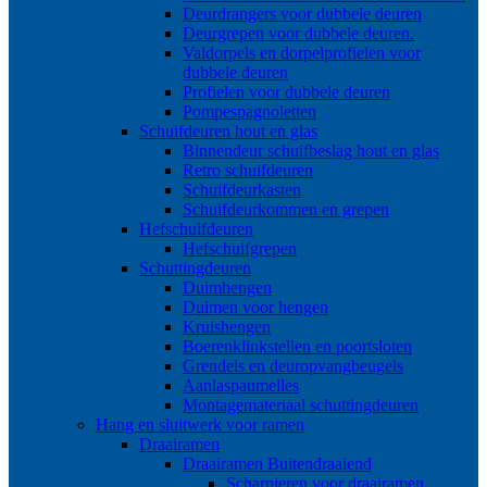
Deurdrangers voor dubbele deuren
Deurgrepen voor dubbele deuren.
Valdorpels en dorpelprofielen voor
dubbele deuren
Profielen voor dubbele deuren
Pompespagnoletten
Schuifdeuren hout en glas
Binnendeur schuifbeslag hout en glas
Retro schuifdeuren
Schuifdeurkasten
Schuifdeurkommen en grepen
Hefschuifdeuren
Hefschuifgrepen
Schuttingdeuren
Duimhengen
Duimen voor hengen
Kruishengen
Boerenklinkstellen en poortsloten
Grendels en deuropvangbeugels
Aanlaspaumelles
Montagemateriaal schuttingdeuren
Hang en sluitwerk voor ramen
Draairamen
Draairamen Buitendraaiend
Scharnieren voor draairamen