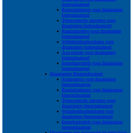
buitendraaiend
Raamsluitingen voor draairamen
buitendraaiend
Telescopische uitzetters voor
draairamen buitendraaiend
Raamuitzetters voor draairamen
buitendraaiend
Veiligheidsoplegsloten voor
draairamen buitendraaiend
Axa remote voor draairamen
buitendraaiend
Insteekgrendels voor draairamen
buitendraaiend
Draairamen Binnendraaiend
Scharnieren voor draairamen
binnendraaiend
Raamsluitingen voor draairamen
binnendraaiend
Telescopische uitzetters voor
draairamen binnendraaiend
Veiligheidsoplegsloten voor
draairamen binnendraaiend
Insteekgrendels voor draairamen
binnendraaiend
Draairamen met espagnolet en remschaar