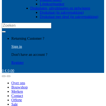
Lijmkozijnanker
Drukplaten, uitvulplaatjes en stelwiggen
Drukplaat (in zakverpakking)
Drukplaat met sleuf (in zakverpakking)
Search
for:
My
Returning Customer ?
Account
Sign in
Don't have an account ?
Register
0
€
0,00
Open
Close
Over ons
Bouwshop
Merken
Contact
Offerte
Sale