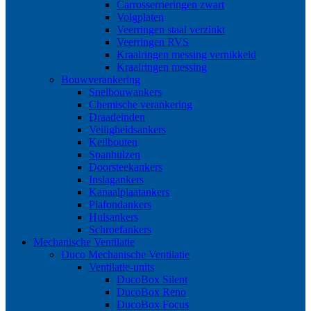
Carrosserrieringen zwart
Volgplaten
Veerringen staal verzinkt
Veerringen RVS
Kraalringen messing vernikkeld
Kraalringen messing
Bouwverankering
Snelbouwankers
Chemische verankering
Draadeinden
Veiligheidsankers
Keilbouten
Spanhulzen
Doorsteekankers
Inslagankers
Kanaalplaatankers
Plafondankers
Hulsankers
Schroefankers
Mechanische Ventilatie
Duco Mechanische Ventilatie
Ventilatie-units
DucoBox Silent
DucoBox Reno
DucoBox Focus