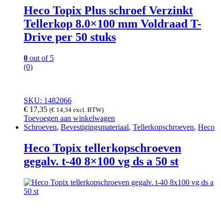
Heco Topix Plus schroef Verzinkt
Tellerkop 8.0×100 mm Voldraad T-
Drive per 50 stuks
0
out of 5
(0)
SKU: 1482066
€
17,35
(
€
14,34
excl. BTW)
Toevoegen aan winkelwagen
Schroeven
,
Bevestigingsmateriaal
,
Tellerkopschroeven
,
Heco
Heco Topix tellerkopschroeven
gegalv. t-40 8×100 vg ds a 50 st