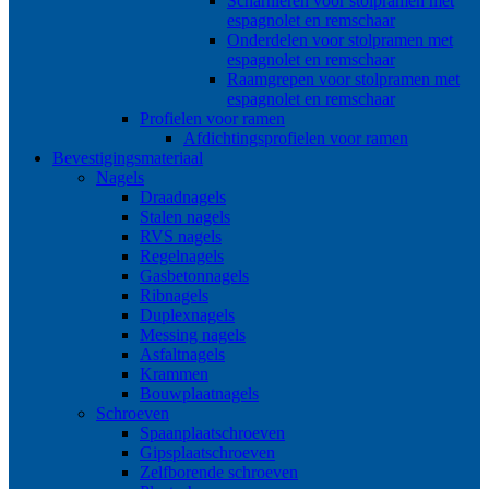
Scharnieren voor stolpramen met
espagnolet en remschaar
Onderdelen voor stolpramen met
espagnolet en remschaar
Raamgrepen voor stolpramen met
espagnolet en remschaar
Profielen voor ramen
Afdichtingsprofielen voor ramen
Bevestigingsmateriaal
Nagels
Draadnagels
Stalen nagels
RVS nagels
Regelnagels
Gasbetonnagels
Ribnagels
Duplexnagels
Messing nagels
Asfaltnagels
Krammen
Bouwplaatnagels
Schroeven
Spaanplaatschroeven
Gipsplaatschroeven
Zelfborende schroeven