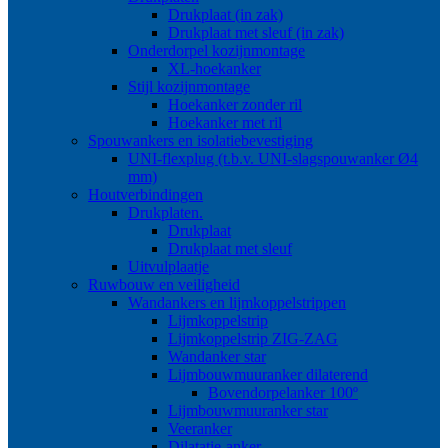
Drukplaat (in zak)
Drukplaat met sleuf (in zak)
Onderdorpel kozijnmontage
XL-hoekanker
Stijl kozijnmontage
Hoekanker zonder ril
Hoekanker met ril
Spouwankers en isolatiebevestiging
UNI-flexplug (t.b.v. UNI-slagspouwanker Ø4
mm)
Houtverbindingen
Drukplaten.
Drukplaat
Drukplaat met sleuf
Uitvulplaatje
Ruwbouw en veiligheid
Wandankers en lijmkoppelstrippen
Lijmkoppelstrip
Lijmkoppelstrip ZIG-ZAG
Wandanker star
Lijmbouwmuuranker dilaterend
Bovendorpelanker 100º
Lijmbouwmuuranker star
Veeranker
Dilatatie-anker