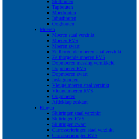
Slotbouten
Tapbouten
Moerbouten
Inbusbouten
Oogbouten
Moeren
Moeren staal verzinkt
Moeren RVS
Moeren zwart
Zelfborgende moeren staal verzinkt
Zelfborgende moeren RVS
Dopmoeren messing vernikkeld
Dopmoeren RVS
Dopmoeren zwart
Inslagmoeren
Vleugelmoeren staal verzinkt
Vleugelmoeren RVS
Oogmoeren
Afdekkap zeskant
Ringen
Sluitringen staal verzinkt
Sluitringen RVS
Sluitringen zwart
Carrosserieringen staal verzinkt
Carrosserieringen RVS