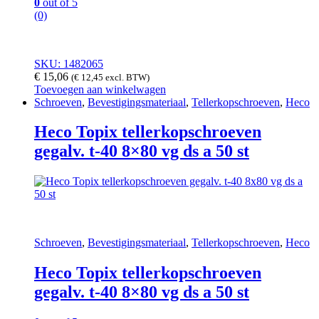
0
out of 5
(0)
SKU: 1482065
€
15,06
(
€
12,45
excl. BTW)
Toevoegen aan winkelwagen
Schroeven
,
Bevestigingsmateriaal
,
Tellerkopschroeven
,
Heco
Heco Topix tellerkopschroeven
gegalv. t-40 8×80 vg ds a 50 st
Schroeven
,
Bevestigingsmateriaal
,
Tellerkopschroeven
,
Heco
Heco Topix tellerkopschroeven
gegalv. t-40 8×80 vg ds a 50 st