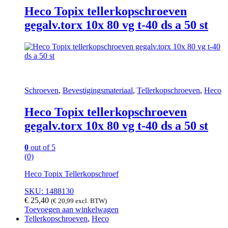
Heco Topix tellerkopschroeven
gegalv.torx 10x 80 vg t-40 ds a 50 st
Schroeven
,
Bevestigingsmateriaal
,
Tellerkopschroeven
,
Heco
Heco Topix tellerkopschroeven
gegalv.torx 10x 80 vg t-40 ds a 50 st
0
out of 5
(0)
Heco Topix Tellerkopschroef
SKU: 1488130
€
25,40
(
€
20,99
excl. BTW)
Toevoegen aan winkelwagen
Tellerkopschroeven
,
Heco