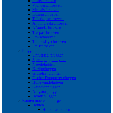
Plaatschroeven
Vlonderschroeven
Metaalschroeven
Kozijnschroeven
Tellerkopschroeven
Anti inbraakschroeven
Afstandschroeven
Trespaschroeven
Stokschroeven
Tuinbeslagschroeven
Stelschroeven
Pluggen
Universeel pluggen
Spreidpluggen nylon
Nagelpluggen
Kozijnpluggen
Gipsplaat pluggen
Fischer Duopower pluggen
Hollewandpluggen
Gasbetonpluggen
Alligator pluggen
Isolatiepluggen
Bouten moeren en ringen
Bouten
Houtdraadbouten