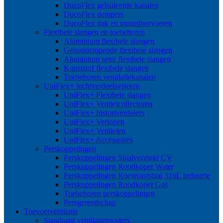
DucoFlex geïsoleerde kanalen
DucoFlex dempers
DucoFlex dak en muurdoorvoeren
Flexibele slangen en toebehoren
Aluminium flexibele slangen
Geluiddempende flexibele slangen
Aluminium semi flexibele slangen
Kunststof flexibele slangen
Toebehoren ventilatiekanalen
UniFlex+ luchtverdeelsysteem
UniFlex+ Flexibele slangen
UniFlex+ Ventielcollectoren
UniFlex+ Instortverdelers
UniFlex+ Verlopen
UniFlex+ Ventielen
UniFlex+ Accessoires
Perskoppelingen
Perskoppelingen Staalverzinkt CV
Perskoppelingen Roodkoper Water
Perskoppelingen Roestvaststaal 316L Industrie
Perskoppelingen Roodkoper Gas
Toebehoren perskoppelingen
Persgereedschap
Toevoerventilatie
Standaard ventilatieroosters