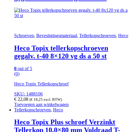
Schroeven
,
Bevestigingsmateriaal
,
Tellerkopschroeven
,
Heco
Heco Topix tellerkopschroeven
gegalv. t-40 8×120 vg ds a 50 st
0
out of 5
(0)
Heco Topix Tellerkopschroef
SKU: 1488106
€
22,08
(
€
18,25
excl. BTW)
Toevoegen aan winkelwagen
Tellerkopschroeven
,
Heco
Heco Topix Plus schroef Verzinkt
Tellerkop 10.0×80 mm Voldraad T-