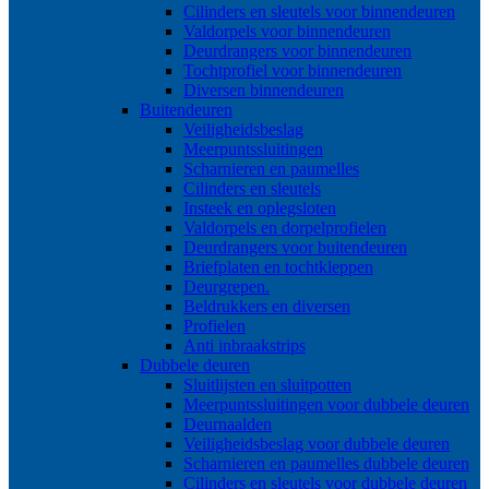
Cilinders en sleutels voor binnendeuren
Valdorpels voor binnendeuren
Deurdrangers voor binnendeuren
Tochtprofiel voor binnendeuren
Diversen binnendeuren
Buitendeuren
Veiligheidsbeslag
Meerpuntssluitingen
Scharnieren en paumelles
Cilinders en sleutels
Insteek en oplegsloten
Valdorpels en dorpelprofielen
Deurdrangers voor buitendeuren
Briefplaten en tochtkleppen
Deurgrepen.
Beldrukkers en diversen
Profielen
Anti inbraakstrips
Dubbele deuren
Sluitlijsten en sluitpotten
Meerpuntssluitingen voor dubbele deuren
Deurnaalden
Veiligheidsbeslag voor dubbele deuren
Scharnieren en paumelles dubbele deuren
Cilinders en sleutels voor dubbele deuren