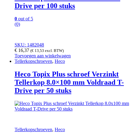
Drive per 100 stuks
0
out of 5
(0)
SKU: 1482048
€
16,37
(
€
13,53
excl. BTW)
Toevoegen aan winkelwagen
Tellerkopschroeven
,
Heco
Heco Topix Plus schroef Verzinkt
Tellerkop 8.0×100 mm Voldraad T-
Drive per 50 stuks
Tellerkopschroeven
,
Heco