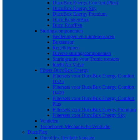
DucoBox Energy Comfort (Plus)
DucoBox Energy Sky
DucoBox Energy Premium
Duco KeukenBox
Duco RoofFan
Sturingscomponenten
Bedieningen en ruimtesensoren
Boxsensor
Regelkleppen
Diverse sturingscomponenten
Sturingsunits voor Tronic roosters
Intelli Air Valve
Filters DucoBox Energy
Filtersets voor DucoBox Energy Comfort
D325
Filtersets voor DucoBox Energy Comfort
D400
Filtersets voor DucoBox Energy Comfort
Plus
Filtersets voor DucoBox Energy Premium
Filtersets voor DucoBox Energy Sky
Ventielen
Toebehoren Mechanische Ventilatie
DucoFlex
DucoFlex flexibele kanalen