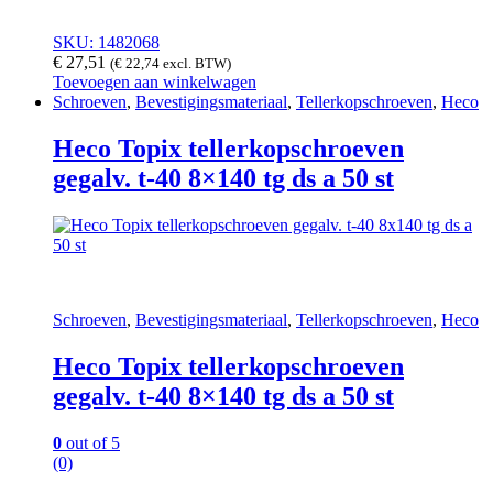
SKU: 1482068
€
27,51
(
€
22,74
excl. BTW)
Toevoegen aan winkelwagen
Schroeven
,
Bevestigingsmateriaal
,
Tellerkopschroeven
,
Heco
Heco Topix tellerkopschroeven
gegalv. t-40 8×140 tg ds a 50 st
Schroeven
,
Bevestigingsmateriaal
,
Tellerkopschroeven
,
Heco
Heco Topix tellerkopschroeven
gegalv. t-40 8×140 tg ds a 50 st
0
out of 5
(0)