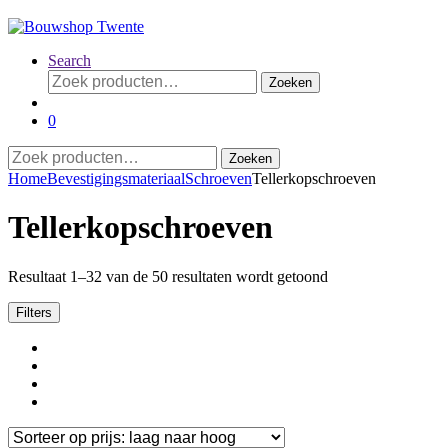
Search
Zoeken
Zoeken
naar:
0
Zoeken
Zoeken
naar:
Home
Bevestigingsmateriaal
Schroeven
Tellerkopschroeven
Tellerkopschroeven
Gesorteerd
Resultaat 1–32 van de 50 resultaten wordt getoond
op
prijs:
Filters
laag
naar
hoog