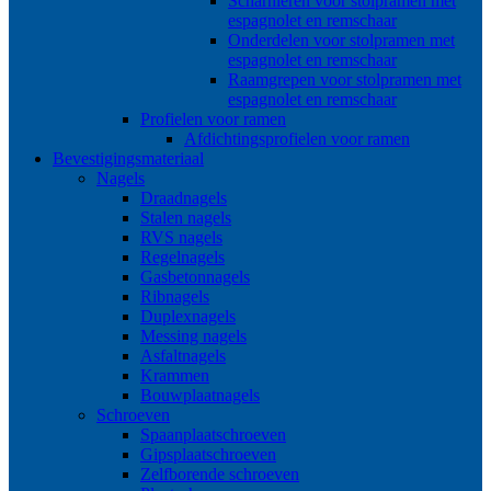
Scharnieren voor stolpramen met
espagnolet en remschaar
Onderdelen voor stolpramen met
espagnolet en remschaar
Raamgrepen voor stolpramen met
espagnolet en remschaar
Profielen voor ramen
Afdichtingsprofielen voor ramen
Bevestigingsmateriaal
Nagels
Draadnagels
Stalen nagels
RVS nagels
Regelnagels
Gasbetonnagels
Ribnagels
Duplexnagels
Messing nagels
Asfaltnagels
Krammen
Bouwplaatnagels
Schroeven
Spaanplaatschroeven
Gipsplaatschroeven
Zelfborende schroeven