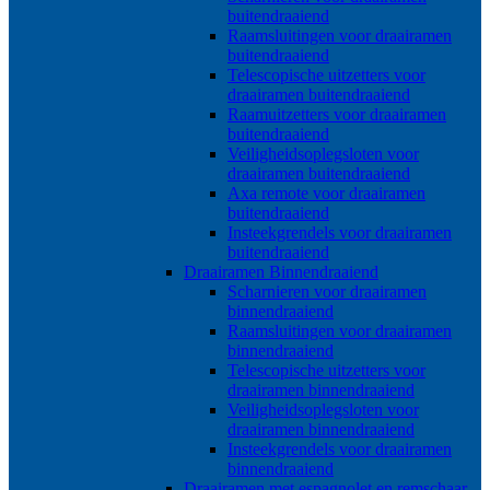
buitendraaiend
Raamsluitingen voor draairamen
buitendraaiend
Telescopische uitzetters voor
draairamen buitendraaiend
Raamuitzetters voor draairamen
buitendraaiend
Veiligheidsoplegsloten voor
draairamen buitendraaiend
Axa remote voor draairamen
buitendraaiend
Insteekgrendels voor draairamen
buitendraaiend
Draairamen Binnendraaiend
Scharnieren voor draairamen
binnendraaiend
Raamsluitingen voor draairamen
binnendraaiend
Telescopische uitzetters voor
draairamen binnendraaiend
Veiligheidsoplegsloten voor
draairamen binnendraaiend
Insteekgrendels voor draairamen
binnendraaiend
Draairamen met espagnolet en remschaar