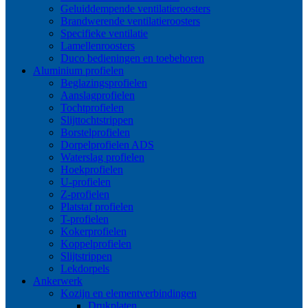
Geluiddempende ventilatieroosters
Brandwerende ventilatieroosters
Specifieke ventilatie
Lamellenroosters
Duco bedieningen en toebehoren
Aluminium profielen
Beglazingsprofielen
Aanslagprofielen
Tochtprofielen
Slijttochtstrippen
Borstelprofielen
Dorpelprofielen ADS
Waterslag profielen
Hoekprofielen
U-profielen
Z-profielen
Platstaf profielen
T-profielen
Kokerprofielen
Koppelprofielen
Slijtstrippen
Lekdorpels
Ankerwerk
Kozijn en elementverbindingen
Drukplaten