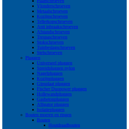
Plaatschroeven
Vlonderschroeven
Metaalschroeven
Kozijnschroeven
Tellerkopschroeven
Anti inbraakschroeven
Afstandschroeven
Trespaschroeven
Stokschroeven
Tuinbeslagschroeven
Stelschroeven
Pluggen
Universeel pluggen
Spreidpluggen nylon
Nagelpluggen
Kozijnpluggen
Gipsplaat pluggen
Fischer Duopower pluggen
Hollewandpluggen
Gasbetonpluggen
Alligator pluggen
Isolatiepluggen
Bouten moeren en ringen
Bouten
Houtdraadbouten