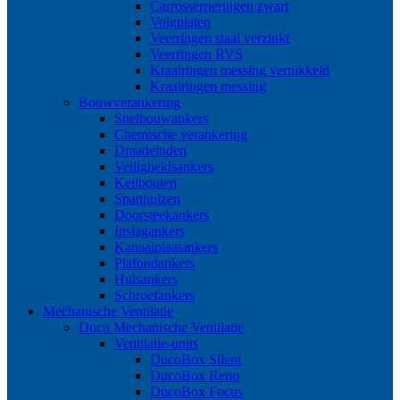
Carrosserrieringen zwart
Volgplaten
Veerringen staal verzinkt
Veerringen RVS
Kraalringen messing vernikkeld
Kraalringen messing
Bouwverankering
Snelbouwankers
Chemische verankering
Draadeinden
Veiligheidsankers
Keilbouten
Spanhulzen
Doorsteekankers
Inslagankers
Kanaalplaatankers
Plafondankers
Hulsankers
Schroefankers
Mechanische Ventilatie
Duco Mechanische Ventilatie
Ventilatie-units
DucoBox Silent
DucoBox Reno
DucoBox Focus