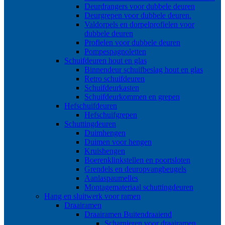
Deurdrangers voor dubbele deuren
Deurgrepen voor dubbele deuren.
Valdorpels en dorpelprofielen voor
dubbele deuren
Profielen voor dubbele deuren
Pompespagnoletten
Schuifdeuren hout en glas
Binnendeur schuifbeslag hout en glas
Retro schuifdeuren
Schuifdeurkasten
Schuifdeurkommen en grepen
Hefschuifdeuren
Hefschuifgrepen
Schuttingdeuren
Duimhengen
Duimen voor hengen
Kruishengen
Boerenklinkstellen en poortsloten
Grendels en deuropvangbeugels
Aanlaspaumelles
Montagemateriaal schuttingdeuren
Hang en sluitwerk voor ramen
Draairamen
Draairamen Buitendraaiend
Scharnieren voor draairamen