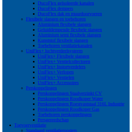
DucoFlex geïsoleerde kanalen
DucoFlex dempers
DucoFlex dak en muurdoorvoeren
Flexibele slangen en toebehoren
Aluminium flexibele slangen
Geluiddempende flexibele slangen
Aluminium semi flexibele slangen
Kunststof flexibele slangen
Toebehoren ventilatiekanalen
UniFlex+ luchtverdeelsysteem
UniFlex+ Flexibele slangen
UniFlex+ Ventielcollectoren
UniFlex+ Instortverdelers
UniFlex+ Verlopen
UniFlex+ Ventielen
UniFlex+ Accessoires
Perskoppelingen
Perskoppelingen Staalverzinkt CV
Perskoppelingen Roodkoper Water
Perskoppelingen Roestvaststaal 316L Industrie
Perskoppelingen Roodkoper Gas
Toebehoren perskoppelingen
Persgereedschap
Toevoerventilatie
Standaard ventilatieroosters