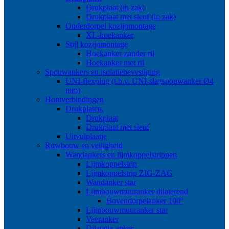
Drukplaat (in zak)
Drukplaat met sleuf (in zak)
Onderdorpel kozijnmontage
XL-hoekanker
Stijl kozijnmontage
Hoekanker zonder ril
Hoekanker met ril
Spouwankers en isolatiebevestiging
UNI-flexplug (t.b.v. UNI-slagspouwanker Ø4
mm)
Houtverbindingen
Drukplaten.
Drukplaat
Drukplaat met sleuf
Uitvulplaatje
Ruwbouw en veiligheid
Wandankers en lijmkoppelstrippen
Lijmkoppelstrip
Lijmkoppelstrip ZIG-ZAG
Wandanker star
Lijmbouwmuuranker dilaterend
Bovendorpelanker 100º
Lijmbouwmuuranker star
Veeranker
Dilatatie-anker