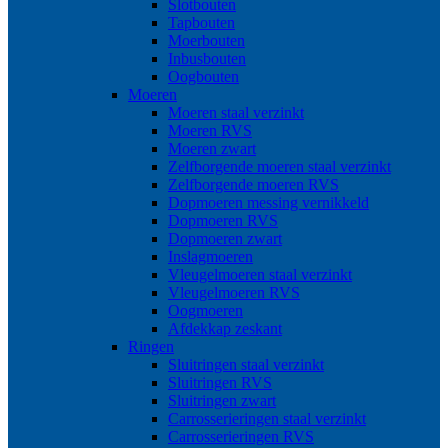
Slotbouten
Tapbouten
Moerbouten
Inbusbouten
Oogbouten
Moeren
Moeren staal verzinkt
Moeren RVS
Moeren zwart
Zelfborgende moeren staal verzinkt
Zelfborgende moeren RVS
Dopmoeren messing vernikkeld
Dopmoeren RVS
Dopmoeren zwart
Inslagmoeren
Vleugelmoeren staal verzinkt
Vleugelmoeren RVS
Oogmoeren
Afdekkap zeskant
Ringen
Sluitringen staal verzinkt
Sluitringen RVS
Sluitringen zwart
Carrosserieringen staal verzinkt
Carrosserieringen RVS