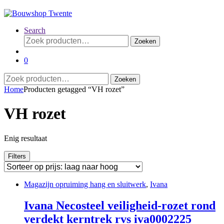
Search
Zoeken
Zoeken
naar:
0
Zoeken
Zoeken
naar:
Home
Producten getagged “VH rozet”
VH rozet
Enig resultaat
Filters
Magazijn opruiming hang en sluitwerk
,
Ivana
Ivana Necosteel veiligheid-rozet rond
verdekt kerntrek rvs iva0002225