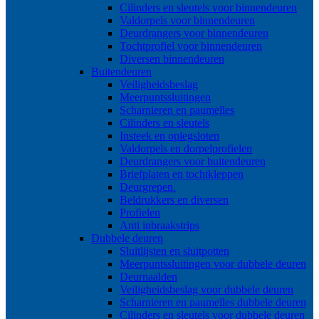
Cilinders en sleutels voor binnendeuren
Valdorpels voor binnendeuren
Deurdrangers voor binnendeuren
Tochtprofiel voor binnendeuren
Diversen binnendeuren
Buitendeuren
Veiligheidsbeslag
Meerpuntssluitingen
Scharnieren en paumelles
Cilinders en sleutels
Insteek en oplegsloten
Valdorpels en dorpelprofielen
Deurdrangers voor buitendeuren
Briefplaten en tochtkleppen
Deurgrepen.
Beldrukkers en diversen
Profielen
Anti inbraakstrips
Dubbele deuren
Sluitlijsten en sluitpotten
Meerpuntssluitingen voor dubbele deuren
Deurnaalden
Veiligheidsbeslag voor dubbele deuren
Scharnieren en paumelles dubbele deuren
Cilinders en sleutels voor dubbele deuren