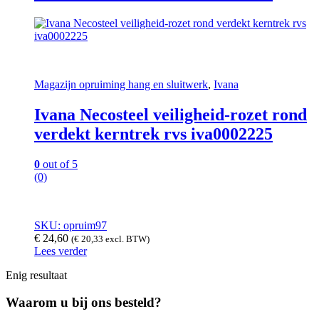
Magazijn opruiming hang en sluitwerk
,
Ivana
Ivana Necosteel veiligheid-rozet rond
verdekt kerntrek rvs iva0002225
0
out of 5
(0)
SKU: opruim97
€
24,60
(
€
20,33
excl. BTW)
Lees verder
Enig resultaat
Waarom u bij ons besteld?