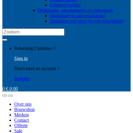
Lijmkozijnanker
Drukplaten, uitvulplaatjes en stelwiggen
Drukplaat (in zakverpakking)
Drukplaat met sleuf (in zakverpakking)
Search
for:
My
Returning Customer ?
Account
Sign in
Don't have an account ?
Register
0
€
0,00
Open
Close
Over ons
Bouwshop
Merken
Contact
Offerte
Sale