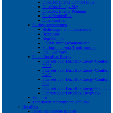
DucoBox Energy Comfort (Plus)
DucoBox Energy Sky
DucoBox Energy Premium
Duco KeukenBox
Duco RoofFan
Sturingscomponenten
Bedieningen en ruimtesensoren
Boxsensor
Regelkleppen
Diverse sturingscomponenten
Sturingsunits voor Tronic roosters
Intelli Air Valve
Filters DucoBox Energy
Filtersets voor DucoBox Energy Comfort
D325
Filtersets voor DucoBox Energy Comfort
D400
Filtersets voor DucoBox Energy Comfort
Plus
Filtersets voor DucoBox Energy Premium
Filtersets voor DucoBox Energy Sky
Ventielen
Toebehoren Mechanische Ventilatie
DucoFlex
DucoFlex flexibele kanalen